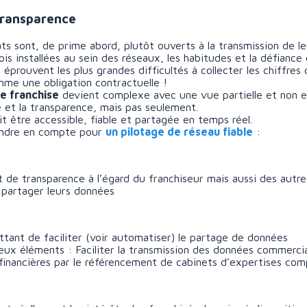
transparence
s sont, de prime abord, plutôt ouverts à la transmission de leu
ois installées au sein des réseaux, les habitudes et la défiance 
éprouvent les plus grandes difficultés à collecter les chiffres 
mme une obligation contractuelle !
e franchise
devient complexe avec une vue partielle et non e
 et la transparence, mais pas seulement.
it être accessible, fiable et partagée en temps réel.
rendre en compte pour
un pilotage de réseau fiable
:
t de transparence à l’égard du franchiseur mais aussi des autre
à partager leurs données
ttant de faciliter (voir automatiser) le partage de données
ux éléments : Faciliter la transmission des données commercial
 financières par le référencement de cabinets d’expertises com