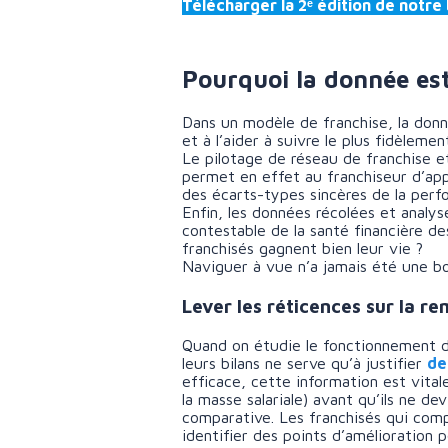
Télécharger la 2ᵉ édition de notre
Pourquoi la donnée est-
Dans un modèle de franchise, la donnée
et à l’aider à suivre le plus fidèlemen
Le pilotage de réseau de franchise e
permet en effet au franchiseur d’ap
des écarts-types sincères de la perf
Enfin, les données récolées et analys
contestable de la santé financière de
franchisés gagnent bien leur vie ?
Naviguer à vue n’a jamais été une 
Lever les réticences sur la r
Quand on étudie le fonctionnement d
leurs bilans ne serve qu’à justifier
de
efficace, cette information est vital
la masse salariale) avant qu’ils ne d
comparative. Les franchisés qui comp
identifier des points d’amélioration p