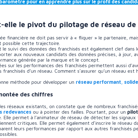
 baromètre pour en apprendre plus sur le profil des candida
elle le pivot du pilotage de réseau de
 financière ne doit pas servir à « fliquer » le partenaire, mais
t possible cette trajectoire.
t le suivi des données des franchisés est également clef dans 
porter aux nouveaux candidats des données précises, à jour, 
ormance générée par la marque et le concept.
ées sur les performances des franchisés permettent aussi d’avoi
s franchisés d’un réseau. Comment s’assurer qu’un réseau est heu
bonne méthode pour développer un
réseau performant, solide
emontée des chiffres
es réseaux existants, on constate que de nombreux franchisés
s redevances
ou à pointer des failles. Pourtant, pour un
pilo
e. Elle permet à l’animateur de réseau de détecter les signaux
eviennent critiques. Elle permet également d’inscrire le réseau
arent leurs performances par rapport aux autres franchisés pe
ossibles.