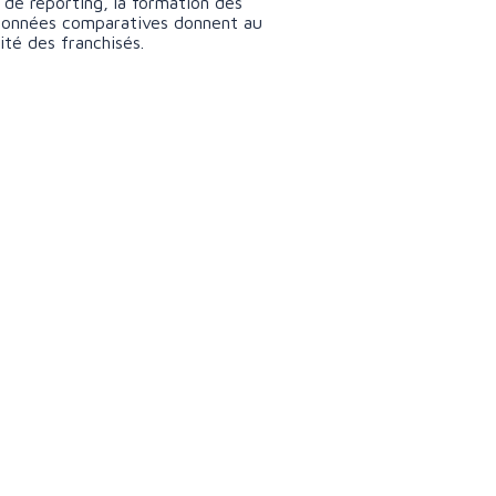
 de reporting, la formation des
s données comparatives donnent au
ité des franchisés.