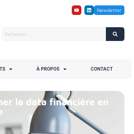
Newsletter
TS
À PROPOS
CONTACT
er la data financière en
e