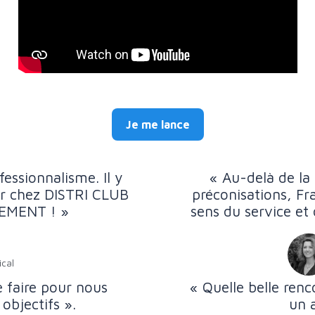
Je me lance
essionnalisme. Il y
« Au-delà de la 
ir chez DISTRI CLUB
préconisations, Fr
EMENT ! »
sens du service et 
ical
 faire pour nous
« Quelle belle ren
objectifs ».
un 