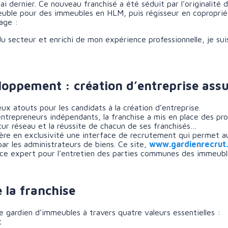
i dernier. Ce nouveau franchisé a été séduit par l’originalité 
euble pour des immeubles en HLM, puis régisseur en copropri
age :
secteur et enrichi de mon expérience professionnelle, je suis
loppement : création d’entreprise ass
x atouts pour les candidats à la création d’entreprise.
ntrepreneurs indépendants, la franchise a mis en place des pro
ur réseau et la réussite de chacun de ses franchisés…
gère en exclusivité une interface de recrutement qui permet 
r les administrateurs de biens. Ce site,
www.gardienrecrut
ice expert pour l’entretien des parties communes des immeubl
e la franchise
e gardien d’immeubles à travers quatre valeurs essentielles :
t