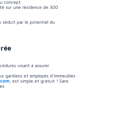
du concept.
été sur une résidence de 300
 séduit par le potentiel du
urée
cédures visant à assurer
aux gardiens et employés d’immeubles
.com
, est simple et gratuit ! Sans
es.