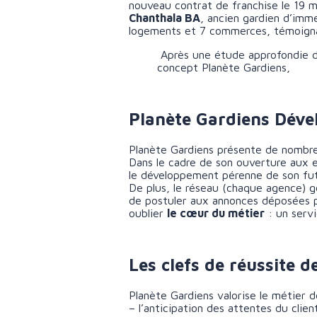
nouveau contrat de franchise le 19 ma
Chanthala BA
, ancien gardien d’imm
logements et 7 commerces, témoign
Après une étude approfondie du 
concept Planète Gardiens,
Planète Gardiens Déve
Planète Gardiens présente de nombreu
Dans le cadre de son ouverture aux e
le développement pérenne de son fut
De plus, le réseau (chaque agence) 
de postuler aux annonces déposées pa
oublier
le cœur du métier
: un serv
Les clefs de réussite d
Planète Gardiens valorise le métier d
– l’anticipation des attentes du clien