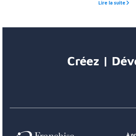
Lire la suite
Créez | Dév
À p