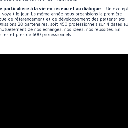
particulière à la vie en réseau et au dialogue
. Un exempl
s voyait le jour. La même année nous organisions la première
gique de référencement et de développement des partenariats
issions 20 partenaires, soit 450 professionnels sur 4 dates a
 mutuellement de nos échanges, nos idées, nos réussites. En
aires et près de 600 professionnels.