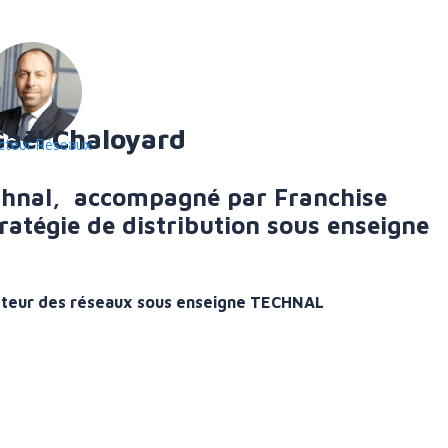
Gaël Chaloyard
ecteur Réseaux
echnal, accompagné par Franchise
atégie de distribution sous enseigne
ecteur des réseaux sous enseigne TECHNAL