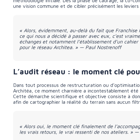
méthodologie initiale. Dès la phase de cadrage, la co-co
une vision commune et de cibler précisément les leviers
« Alors, évidemment, au-delà du fait que Franchise
ce qui nous a décidé à passer avec eux, c’est vraime
échanges et notamment l’établissement d’un cahier d
pour le réseau Architea. » — Paul Nostrenoff
L’audit réseau : le moment clé pour
Dans tout processus de restructuration ou d’optimisation
Architéa, ce moment charnière a incontestablement été 
Cette démarche scientifique et objective consiste à don
afin de cartographier la réalité du terrain sans aucun filtr
« Alors oui, le moment clé finalement de l’accompagn
les vrais retours, le vrai ressenti de nos ateliers. » 