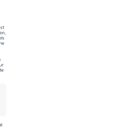
est
on,
els
une
e
ur
de
al