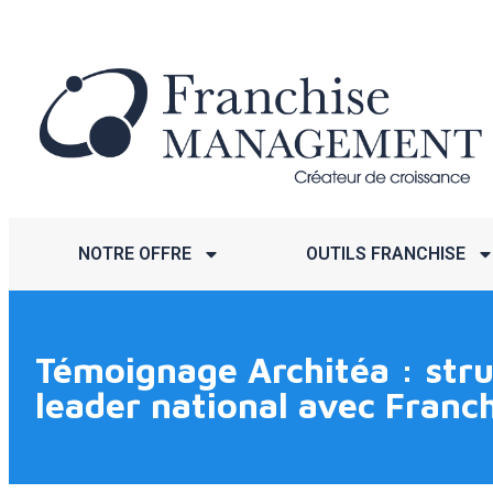
NOTRE OFFRE
OUTILS FRANCHISE
Témoignage Architéa : struc
leader national avec Fran