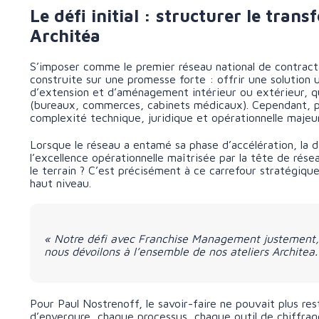
Le défi initial : structurer le tran
Architéa
S’imposer comme le premier réseau national de contracta
construite sur une promesse forte : offrir une solution u
d’extension et d’aménagement intérieur ou extérieur, que
(bureaux, commerces, cabinets médicaux). Cependant, pi
complexité technique, juridique et opérationnelle majeu
Lorsque le réseau a entamé sa phase d’accélération, la d
l’excellence opérationnelle maîtrisée par la tête de rése
le terrain ? C’est précisément à ce carrefour stratégiq
haut niveau.
« Notre défi avec Franchise Management justement, c’
nous dévoilons à l’ensemble de nos ateliers Architea
Pour Paul Nostrenoff, le savoir-faire ne pouvait plus re
d’envergure, chaque processus, chaque outil de chiffra