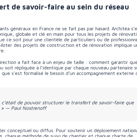
sfert de savoir-faire au sein du réseau
nts généraux en France ne se fait pas par hasard. Architéa s’
nique, globale et clé en main pour tous les projets de rénovati
 ce soit pour une clientèle de particuliers ou de professionn
loter des projets de construction et de rénovation implique 
re.
irection a fait face à un enjeu de taille : comment garantir qu
au soit répliquée à l’identique par chaque nouveau partenaire s
ue que s’est formalisé le besoin d’un accompagnement externe 
était de pouvoir structurer le transfert de savoir-faire que
. » — Paul Nostrenoff
ster conceptuel ou diffus. Pour soutenir un déploiement nation
ge, chaque méthode de suivi de chantier et chaque charte de