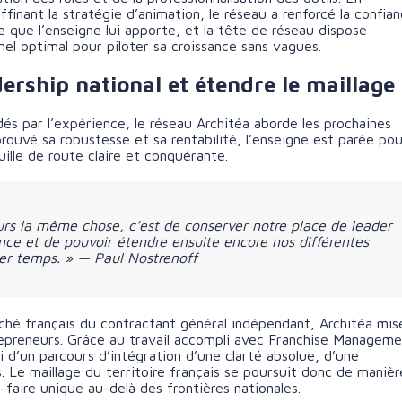
affinant la stratégie d’animation, le réseau a renforcé la confia
ce que l’enseigne lui apporte, et la tête de réseau dispose
nel optimal pour piloter sa croissance sans vagues.
adership national et étendre le maillage
dés par l’expérience, le réseau Architéa aborde les prochaines
ouvé sa robustesse et sa rentabilité, l’enseigne est parée pou
lle de route claire et conquérante.
ours la même chose, c’est de conserver notre place de leader
ce et de pouvoir étendre ensuite encore nos différentes
mier temps. » — Paul Nostrenoff
rché français du contractant général indépendant, Architéa mis
repreneurs. Grâce au travail accompli avec Franchise Manageme
ui d’un parcours d’intégration d’une clarté absolue, d’une
s. Le maillage du territoire français se poursuit donc de manièr
-faire unique au-delà des frontières nationales.