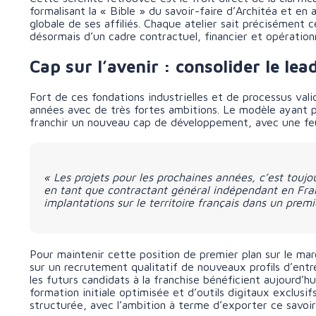
formalisant la « Bible » du savoir-faire d’Architéa et en 
globale de ses affiliés. Chaque atelier sait précisément 
désormais d’un cadre contractuel, financier et opération
Cap sur l’avenir : consolider le le
Fort de ces fondations industrielles et de processus vali
années avec de très fortes ambitions. Le modèle ayant pr
franchir un nouveau cap de développement, avec une feui
« Les projets pour les prochaines années, c’est touj
en tant que contractant général indépendant en Fran
implantations sur le territoire français dans un pre
Pour maintenir cette position de premier plan sur le ma
sur un recrutement qualitatif de nouveaux profils d’ent
les futurs candidats à la franchise bénéficient aujourd’h
formation initiale optimisée et d’outils digitaux exclusif
structurée, avec l’ambition à terme d’exporter ce savoir