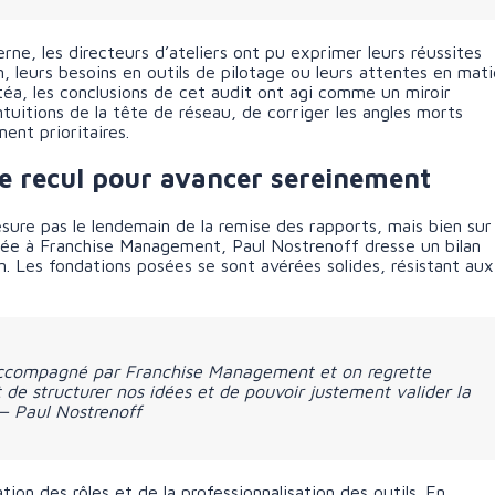
erne, les directeurs d’ateliers ont pu exprimer leurs réussites
n, leurs besoins en outils de pilotage ou leurs attentes en mati
itéa, les conclusions de cet audit ont agi comme un miroir
ntuitions de la tête de réseau, de corriger les angles morts
ent prioritaires.
de recul pour avancer sereinement
re pas le lendemain de la remise des rapports, mais bien sur 
nfiée à Franchise Management, Paul Nostrenoff dresse un bilan
 Les fondations posées se sont avérées solides, résistant aux
 accompagné par Franchise Management et on regrette
de structurer nos idées et de pouvoir justement valider la
— Paul Nostrenoff
ation des rôles et de la professionnalisation des outils. En