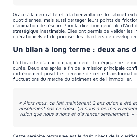
Grâce à la neutralité et à la bienveillance du cabinet ext
quotidiennes, mais aussi partager leurs points de frictio
d’animation de réseau. Pour la direction générale d’Arch
stratégique inestimable. Elles ont permis de valider les i
opérationnels et de prioriser les chantiers de développem
Un bilan à long terme : deux ans 
L’efficacité d’un accompagnement stratégique ne se mesu
durée. Deux ans après la fin de la mission principale co
extrêmement positif et pérenne de cette transformation.
fluctuations du marché du bâtiment et de l’immobilier.
« Alors nous, ça fait maintenant 2 ans qu’on a été
absolument pas ce choix. Ça nous a permis vraiment 
vision que nous avions et d’avancer sereinement. » 
Cette sérénité retrouvée est le fruit direct de la clarific