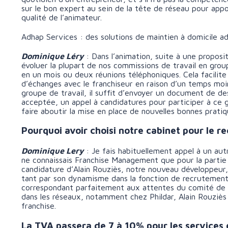
sur le bon expert au sein de la tête de réseau pour appo
qualité de l’animateur.
Adhap Services : des solutions de maintien à domicile 
Dominique Léry
: Dans l’animation, suite à une proposi
évoluer la plupart de nos commissions de travail en group
en un mois ou deux réunions téléphoniques. Cela facilit
d’échanges avec le franchiseur en raison d’un temps moi
groupe de travail, il suffit d’envoyer un document de des
acceptée, un appel à candidatures pour participer à ce 
faire aboutir la mise en place de nouvelles bonnes pratiq
Pourquoi avoir choisi notre cabinet pour le 
Dominique Lery
: Je fais habituellement appel à un au
ne connaissais Franchise Management que pour la partie «
candidature d’Alain Rouziès, notre nouveau développeur, dè
tant par son dynamisme dans la fonction de recrutement,
correspondant parfaitement aux attentes du comité de d
dans les réseaux, notamment chez Phildar, Alain Rouziè
franchise.
La TVA passera de 7 à 10% pour les services 