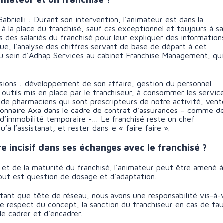
brielli : Durant son intervention, l’animateur est dans la
r à la place du franchisé, sauf cas exceptionnel et toujours à sa
 des salariés du franchisé pour leur expliquer des information
gue, l’analyse des chiffres servant de base de départ à cet
u sein d’Adhap Services au cabinet Franchise Management, qu
isions : développement de son affaire, gestion du personnel
s outils mis en place par le franchiseur, à consommer les servic
x de pharmaciens qui sont prescripteurs de notre activité, vent
tionnaire Axa dans le cadre de contrat d’assurances – comme d
 d’immobilité temporaire -… Le franchisé reste un chef
qu’à l’assistanat, et rester dans le « faire faire ».
e incisif dans ses échanges avec le franchisé ?
 et de la maturité du franchisé, l’animateur peut être amené à
 Tout est question de dosage et d’adaptation.
tant que tête de réseau, nous avons une responsabilité vis-à-
r le respect du concept, la sanction du franchiseur en cas de fa
de cadrer et d’encadrer.