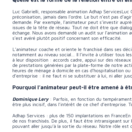
Luc Gabrielli, responsable animation Adhap ServicesLuc Ga
préconisation, jamais dans l’ordre. Le but n’est pas d’agi
demande. Par exemple, l’animateur peut s’investir auprès
issues de la tête de réseau. Tout ne doit être que dialo
échange. Nous avons demandé un audit sur l’animation a
s’est avéré plutôt positif concernant son efficacité.
L’animateur coache et oriente le franchisé dans ses déc
notamment au niveau social… Il l’invite à utiliser tous le
à leur disposition : accords cadre, appui sur des réseau
de prestations générées par la plate-forme de notre ac
heures de ménage à domicile en cas d’hospitalisation ou
d’entreprise : il ne faut ni se substituer à lui, ni aller jus
Pourquoi l’animateur peut-il être amené à êtr
Dominique Lery
: Parfois, en fonction du tempérament
être plus incisif, dans l’intérêt de ce chef d’entreprise.
Adhap Services : plus de 150 implantations en FranceEn 
de nos franchisés. De plus, il faut être intransigeant su
pouvant aller jusqu’à la sortie du réseau. Notre rôle est 