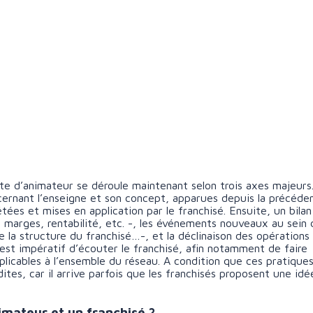
te d’animateur se déroule maintenant selon trois axes majeurs
cernant l’enseigne et son concept, apparues depuis la précéde
rétées et mises en application par le franchisé. Ensuite, un bilan
 – marges, rentabilité, etc. -, les événements nouveaux au sein 
 la structure du franchisé…-, et la déclinaison des opérations
 est impératif d’écouter le franchisé, afin notamment de faire
plicables à l’ensemble du réseau. A condition que ces pratique
tes, car il arrive parfois que les franchisés proposent une idé
nimateur et un franchisé ?