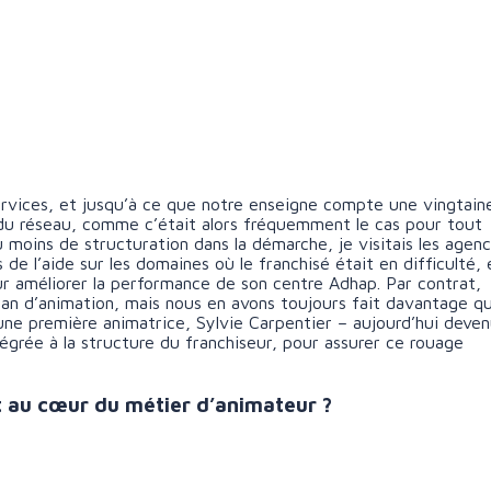
ices, et jusqu’à ce que notre enseigne compte une vingtain
n du réseau, comme c’était alors fréquemment le cas pour tout
moins de structuration dans la démarche, je visitais les agenc
s de l’aide sur les domaines où le franchisé était en difficulté, 
our améliorer la performance de son centre Adhap. Par contrat,
 an d’animation, mais nous en avons toujours fait davantage q
une première animatrice, Sylvie Carpentier – aujourd’hui deve
grée à la structure du franchiseur, pour assurer ce rouage
t au cœur du métier d’animateur ?