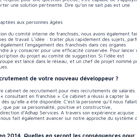
rter une solution pertinente. Dire qu’on ne sait pas est une
adaptées aux personnes âgées
tion du comité interne de franchisés, nous avons également fai
es de travail. L’idée : traiter plus rapidement des sujets, parf
e également l’engagement des franchisés dans ces organes
ndre à y consacrer pour une efficacité conservée. Pour lancer 
cription du projet au comité de suggestion. Si l’idée est
groupe est lancé dans le réseau, et un chef de projet nommé p
ues.
recrutement de votre nouveau développeur ?
tre cabinet de recrutement pour mes recrutements de salariés.
 consultant en franchise ». Ce cabinet a réussi à capter la
s qu’elle a été disponible. C’est la personne qu’il nous fallait
 que par sa personnalité, positive et constructive,
irection d’Adhap Services. A travers son expérience acquise
s nous fait également avancer sur notre approche du système 
en 2014. Quelles en seront les conséquences pour