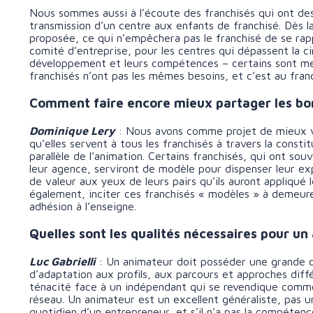
Nous sommes aussi à l’écoute des franchisés qui ont des
transmission d’un centre aux enfants de franchisé. Dès l
proposée, ce qui n’empêchera pas le franchisé de se rapp
comité d’entreprise, pour les centres qui dépassent la ci
développement et leurs compétences – certains sont mei
franchisés n’ont pas les mêmes besoins, et c’est au franc
Comment faire encore mieux partager les bon
Dominique Lery
: Nous avons comme projet de mieux v
qu’elles servent à tous les franchisés à travers la consti
parallèle de l’animation. Certains franchisés, qui ont sou
leur agence, serviront de modèle pour dispenser leur ex
de valeur aux yeux de leurs pairs qu’ils auront appliqué 
également, inciter ces franchisés « modèles » à demeur
adhésion à l’enseigne.
Quelles sont les qualités nécessaires pour u
Luc Gabrielli
: Un animateur doit posséder une grande 
d’adaptation aux profils, aux parcours et approches diff
ténacité face à un indépendant qui se revendique comme 
réseau. Un animateur est un excellent généraliste, pas un
quotidien d’un entrepreneur, et s’il n’a pas la compéten