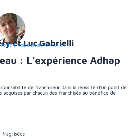
y et Luc Gabrielli
sidente | Responsable Animation
eau : L’expérience Adhap
esponsabilité de franchiseur dans la réussite d’un point de
s acquises par chacun des franchisés au bénéfice de
 fragilisées