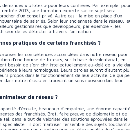
 demandes « pilotes » pour leurs confrères. Par exemple, pour
a rentrée 2013, une formation experte sur ce sujet sera
rocher d’un conseil privé. Autre cas : la mise en place d’un
nquantaine de salariés. Selon leur ancienneté dans le réseau, le
lleurs gestionnaires que développeurs, par exemple -, les
hiseur de les détecter à travers l’animation.
nes pratiques de certains franchisés ?
aloriser les compétences accumulées dans notre réseau pour
tution d’une bourse de tuteurs, sur la base du volontariat, en
vent besoin de s’enrichir intellectuellement au-delà de la vie da
périence à leurs homologues. Leurs paroles auront d’autant plu
leurs propos dans le fonctionnement de leur activité. Ce qui pe
er dans notre réseau en trouvant un sens nouveau dans leur
n animateur de réseau ?
capacité d’écoute, beaucoup d’empathie, une énorme capacit
érentes des franchisés. Bref, faire preuve de diplomatie et de
tel, dans le but de valoriser des solutions éprouvées dans le
 spécialiste : il doit maitriser l’ensemble des sujets touchant 
ce requise pour une question précise, être capable de s’appuye