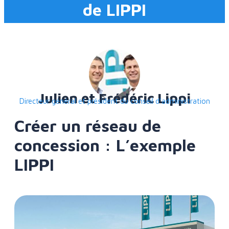
de LIPPI
Julien et Frédéric Lippi
Directeur général et président du conseil d’administration
Créer un réseau de
concession : L’exemple
LIPPI