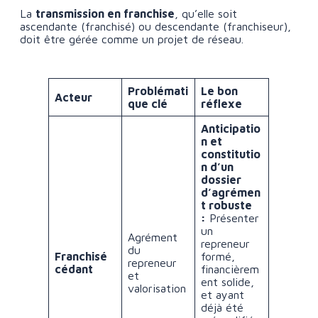
La
transmission en franchise
, qu’elle soit
ascendante (franchisé) ou descendante (franchiseur),
doit être gérée comme un projet de réseau.
Problémati
Le bon
Acteur
que clé
réflexe
Anticipatio
n et
constitutio
n d’un
dossier
d’agrémen
t robuste
:
Présenter
un
Agrément
repreneur
du
Franchisé
formé,
repreneur
cédant
financièrem
et
ent solide,
valorisation
et ayant
déjà été