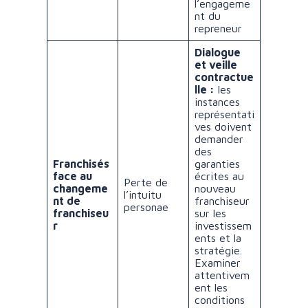
l’engageme
nt du
repreneur
Dialogue
et veille
contractue
lle :
les
instances
représentati
ves doivent
demander
des
Franchisés
garanties
face au
écrites au
Perte de
changeme
nouveau
l’intuitu
nt de
franchiseur
personae
franchiseu
sur les
r
investissem
ents et la
stratégie.
Examiner
attentivem
ent les
conditions