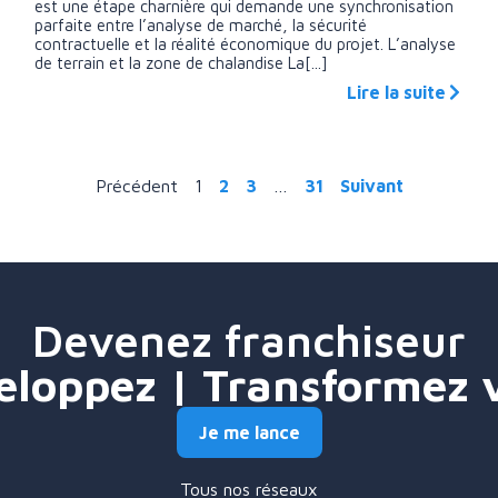
est une étape charnière qui demande une synchronisation
parfaite entre l’analyse de marché, la sécurité
contractuelle et la réalité économique du projet. L’analyse
de terrain et la zone de chalandise La[...]
Lire la suite
Précédent
1
2
3
…
31
Suivant
Devenez franchiseur
eloppez | Transformez 
Je me lance
Tous nos réseaux