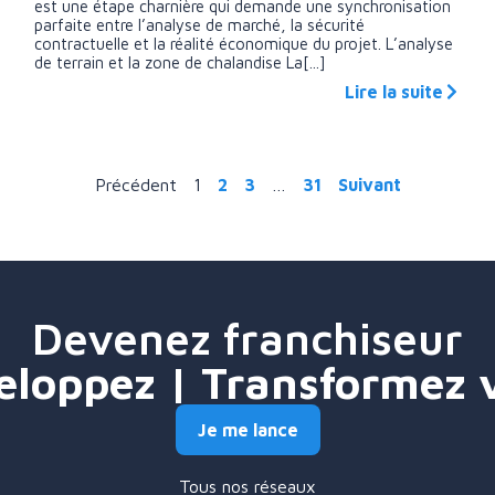
est une étape charnière qui demande une synchronisation
parfaite entre l’analyse de marché, la sécurité
contractuelle et la réalité économique du projet. L’analyse
de terrain et la zone de chalandise La[...]
Lire la suite
Précédent
1
2
3
…
31
Suivant
Devenez franchiseur
eloppez | Transformez 
Je me lance
Tous nos réseaux