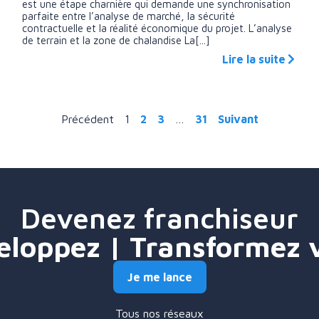
est une étape charnière qui demande une synchronisation
parfaite entre l’analyse de marché, la sécurité
contractuelle et la réalité économique du projet. L’analyse
de terrain et la zone de chalandise La[...]
Lire la suite
Précédent
1
2
3
…
31
Suivant
Devenez franchiseur
eloppez | Transformez 
Je me lance
Tous nos réseaux