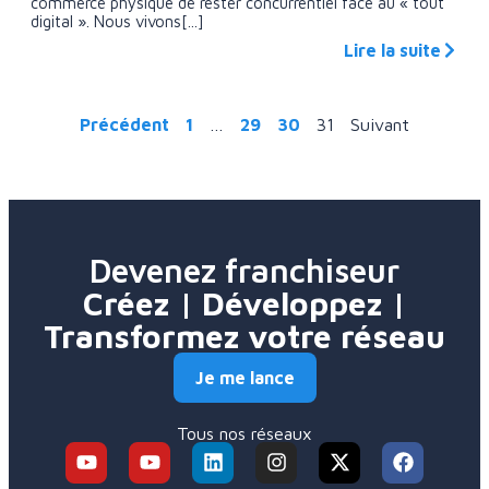
commerce physique de rester concurrentiel face au « tout
digital ». Nous vivons[...]
Lire la suite
Précédent
1
…
29
30
31
Suivant
Devenez franchiseur
Créez | Développez |
Transformez votre réseau
Je me lance
Tous nos réseaux