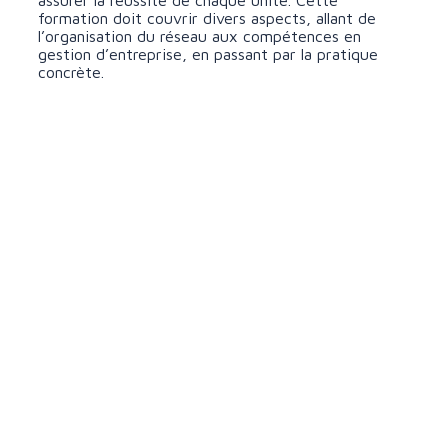
assurer la réussite de chaque unité. Cette
formation doit couvrir divers aspects, allant de
l’organisation du réseau aux compétences en
gestion d’entreprise, en passant par la pratique
concrète.
L’animation du réseau
En parallèle, la mise en place d’une structure
d’animation facilite la communication entre les
franchisés et le franchiseur, favorisant ainsi
l’échange d’informations et la résolution des
problèmes. Si nécessaire, il est recommandé de
constituer une équipe dédiée à cette tâche.