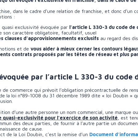
rsqu’on évoque l’exclusivité en franchise, dans le cadre de 
chise, dans le cadre d’une relation de franchise, et donc d’un c
tions :
e quasi exclusivité évoquée par
l’article L 330-3 du code d
 son caractère obligatoire, facultatif, usuel
es clauses d’approvisionnements exclusifs
au regard des dis
s notions et de
vous aider à mieux cerner les contours légau
ents contrats proposés par les têtes de réseau et plus pa
é évoquée par l’article L 330-3 du cod
e de commerce qui prévoit l’obligation précontractuelle de re
r de la loi n°89-1008 du 31 décembre 1989 dite « loi Doubin » q
usion.
sition d’une autre personne un nom commercial, une marque o
quasi-exclusivité pour l’exercice de son activité
, est ten
ommun des deux parties, de fournir à l’autre partie un documen
naissance de cause.
t de la Loi Doubin, c’est la remise d’un
Document d’informat