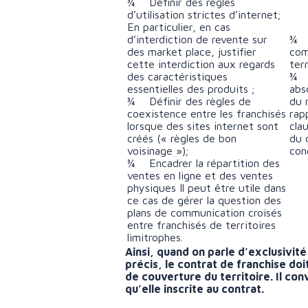
¾ Définir des règles
d’utilisation strictes d’internet;
En particulier, en cas
d’interdiction de revente sur
¾ I
des market place, justifier
com
cette interdiction aux regards
ter
des caractéristiques
¾ E
essentielles des produits ;
abs
¾ Définir des règles de
du 
coexistence entre les franchisés
rap
lorsque des sites internet sont
cla
créés (« règles de bon
du 
voisinage »);
con
¾ Encadrer la répartition des
ventes en ligne et des ventes
physiques Il peut être utile dans
ce cas de gérer la question des
plans de communication croisés
entre franchisés de territoires
limitrophes.
Ainsi, quand on parle d’exclusivité
précis, le contrat de franchise doi
de couverture du territoire. Il conv
qu’elle inscrite au contrat.