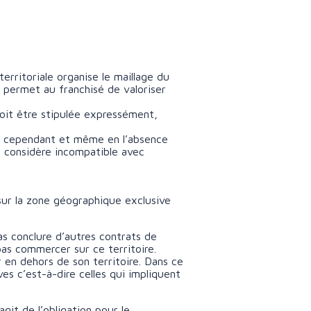
territoriale organise le maillage du
e permet au franchisé de valoriser
 doit être stipulée expressément,
ns, cependant et même en l’absence
il considère incompatible avec
 sur la zone géographique exclusive
as conclure d’autres contrats de
pas commercer sur ce territoire.
 en dehors de son territoire. Dans ce
es c’est-à-dire celles qui impliquent
git de l’obligation pour le