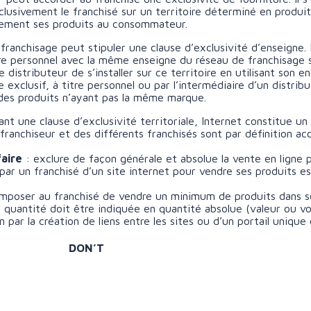
clusivement le franchisé sur un territoire déterminé en produi
tement ses produits au consommateur.
 franchisage peut stipuler une clause d’exclusivité d’enseigne. D
tre personnel avec la même enseigne du réseau de franchisage su
distributeur de s’installer sur ce territoire en utilisant son e
re exclusif, à titre personnel ou par l’intermédiaire d’un distr
des produits n’ayant pas la même marque.
t une clause d’exclusivité territoriale, Internet constitue un f
u franchiseur et des différents franchisés sont par définition acc
faire
: exclure de façon générale et absolue la vente en ligne
on par un franchisé d’un site internet pour vendre ses produit
imposer au franchisé de vendre un minimum de produits dans so
 quantité doit être indiquée en quantité absolue (valeur ou vo
par la création de liens entre les sites ou d’un portail unique 
DON’T