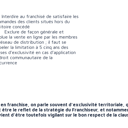
nterdire au franchisé de satisfaire les
mandes des clients situés hors du
ritoire concédé
xclure de façon générale et
olue la vente en ligne par les membres
réseau de distribution ; il faut se
peler la limitation à 5 cinq ans des
uses d’exclusivité en cas d’application
droit communautaire de la
currence
 en franchise, on parle souvent d’exclusivité territoriale, 
t être le reflet de la stratégie du Franchiseur, et notammen
ient d’être toutefois vigilant sur le bon respect de la claus