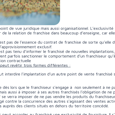
oint de vue juridique mais aussi organisationnel. L’exclusivité 
er de la relation de franchise dans beaucoup d’enseigne, car ell
 n’est pas de l’essence du contrat de franchise de sorte qu’elle
’approvisionnement exclusif.
’est pas tenu d’informer le franchisé de nouvelles implantatio
uvent parfois sanctionner le comportement d’un franchiseur qu’
ion contractuelle
e peut revêtir trois formes différentes :
ut interdire l’implantation d’un autre point de vente franchisé
e dès lors que le franchiseur s’engage à non seulement à ne p
mais aussi à imposer à ses autres franchisés l’obligation de ne 
f se verra imposer de ne pas vendre les produits du franchiseur
é contre la concurrence des autres s’agissant des ventes activ
 auprès des clients situés en dehors du territoire concédé.
 peut accorder au franchisé une exclusivité de fourniture. Il s’a