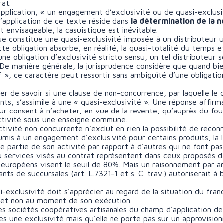
rat.
application, « un engagement d’exclusivité ou de quasi-exclusiv
’application de ce texte réside dans
la détermination de la n
t envisageable, la casuistique est inévitable.
ue constitue une quasi-exclusivité imposée à un distributeur
te obligation absorbe, en réalité, la quasi-totalité du temps et
une obligation d’exclusivité stricto sensu, un tel distributeur s
. De manière générale, la jurisprudence considère que quand b
f », ce caractère peut ressortir sans ambiguïté d’une obligat
 de savoir si une clause de non-concurrence, par laquelle le d
ts, s’assimile à une « quasi-exclusivité ». Une réponse affirm
eur consent à n’acheter, en vue de la revente, qu’auprès du fou
activité sous une enseigne commune.
activité non concurrente n’exclut en rien la possibilité de recon
oumis à un engagement d’exclusivité pour certains produits, la 
e partie de son activité par rapport à d’autres qui ne font pas
u services visés au contrat représentent dans ceux proposés d
s européens visent le seuil de 80%. Mais un raisonnement par an
ts de succursales (art. L.7321-1 et s. C. trav.) autoriserait à 
si-exclusivité doit s’apprécier au regard de la situation du fra
 et non au moment de son exécution.
des sociétés coopératives artisanales du champ d’application de 
tes une exclusivité mais qu’elle ne porte pas sur un approvisio