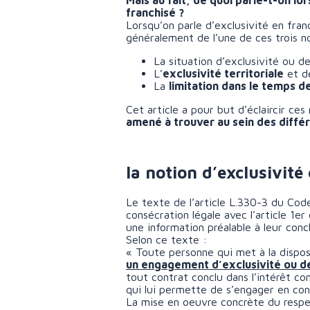
Mais au fait, de quoi parle-t-on lo
franchisé ?
Lorsqu’on parle d’exclusivité en fran
généralement de l’une de ces trois no
La situation d’exclusivité ou d
L’
exclusivité territoriale
et de
La
limitation dans le temps d
Cet article a pour but d’éclaircir ce
amené à trouver au sein des différ
la notion d’exclusivit
Le texte de l’article L.330-3 du Cod
consécration légale avec l’article 1e
une information préalable à leur concl
Selon ce texte :
« Toute personne qui met à la dispo
un engagement d’exclusivité ou de 
tout contrat conclu dans l’intérêt c
qui lui permette de s’engager en con
La mise en oeuvre concrète du respec