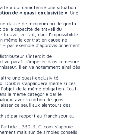
ité » qui caractérise une situation
otion de « quasi-exclusivité »
. Une
 une clause de minimum ou de quota
 de la capacité de travail du
e trouve, en fait, dans l’impossibilité
ien même le contrat en cause ne
ion – par exemple d’approvisionnement
istributeur s’interdit de
ative paraît s’imposer dans la mesure
rnisseur. Il en va notamment ainsi dès
naître une quasi-exclusivité.
loi Doubin s’appliquera même si ces
 l’objet de la même obligation. Tout
ans la même catégorie par le
alogie avec la notion de quasi-
baisser ce seuil aux alentours des
nchisé par rapport au franchiseur au
l’article L.330-3, C. com. s’appuie
nnement mais sur de simples conseils