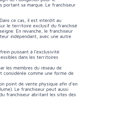
ts portant sa marque. Le franchiseur
ans ce cas, il est interdit au
r le territoire exclusif du franchisé
nseigne. En revanche, le franchiseur
ibuteur indépendant, avec une autre
rein puissant à l’exclusivité
essibles dans les territoires
 par les membres du réseau de
s est considérée comme une forme de
n point de vente physique afin d’en
lume). Le franchiseur peut aussi
du franchiseur abritant les sites des