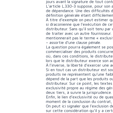
jours avant la signature de tout cont
L’article L.330-3 suppose, pour son 
de dépendance. Une des difficultés d
définition générale étant difficilemen
À titre d’exemple on peut estimer q
si draconienne que l’exécution de cet
distributeur. Sans qu’il soit tenu par 
de traiter avec un autre fournisseur
mentionnerait pas le terme « exclusi
– assortie d’une clause pénale.
La question pourra également se poser
commercialiser des produits concurren
où, dans ces conditions, le distribut
lors que le distributeur exerce son 
À l’inverse, la liberté d’exercer une 
Si en tout cas un distributeur est s
produits ne représentent qu’une faibl
dépend de la part que les produits o
distributeur. Sur ce point, les texte
exclusivité propre au régime des géran
deux tiers, à suivre la jurisprudence.
Enfin, le lien d’exclusivité ou de qua
moment de la conclusion du contrat,
On peut ici signaler que l’exclusion 
sur cette considération qu’il y a cer