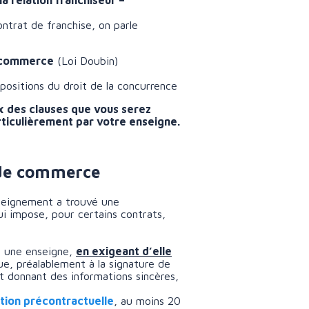
la relation franchiseur –
ontrat de franchise, on parle
e commerce
(Loi Doubin)
positions du droit de la concurrence
x des clauses que vous serez
rticulièrement par votre enseigne.
e de commerce
nseignement a trouvé une
ui impose, pour certains contrats,
u une enseigne,
en exigeant d’elle
ue, préalablement à la signature de
t donnant des informations sincères,
ion précontractuelle
, au moins 20