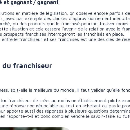
ré et gagnant / gagnant
utions en matière de législation, on observe encore parfois de
rés, avec par exemple des clauses d’approvisionnement inéqui
rché, ou des produits que le franchisé pourrait trouver moins c
tte situation et cela cassera l’avenir de la relation avec le fra
prospects franchisés interrogeront les franchisés en place.
ntre le franchiseur et ses franchisés est une des clés de réuss
s du franchiseur
s, soit-elle la meilleure du monde, il faut valider qu’elle fonc
e futur franchiseur de créer au moins un établissement pilote e
e une réponse non négociable au test en achetant ou pas le pro
seur apporte aussi des réponses à plusieurs questions détermin
en rapporte-t-il et donc combien vendre le savoir-faire au futu