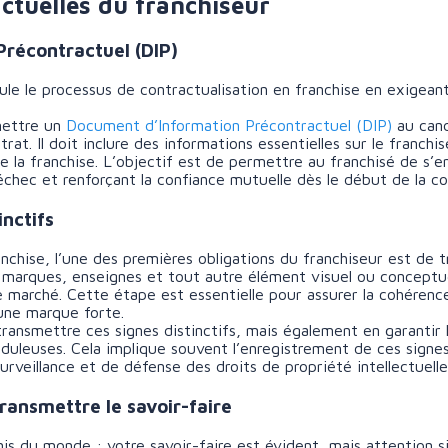
actuelles du franchiseur
récontractuel (DIP)
ule le processus de contractualisation en franchise en exigean
emettre un
Document d’Information Précontractuel (DIP)
au cand
rat. Il doit inclure des informations essentielles sur le franchi
 de la franchise. L’objectif est de permettre au franchisé de s
’échec et renforçant la confiance mutuelle dès le début de la co
inctifs
nchise, l’une des premières obligations du franchiseur est de t
 marques, enseignes et tout autre élément visuel ou conceptuel 
e marché. Cette étape est essentielle pour assurer la cohérence
une marque forte.
ransmettre ces signes distinctifs, mais également en garantir l
auduleuses. Cela implique souvent l’enregistrement de ces sig
rveillance et de défense des droits de propriété intellectuelle
transmettre le savoir-faire
nnis du monde :
votre savoir-faire
est évident, mais attention s