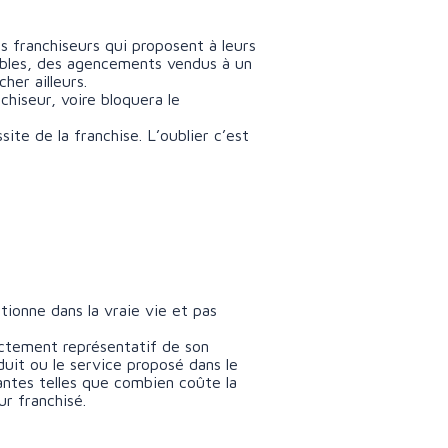
s franchiseurs qui proposent à leurs
tables, des agencements vendus à un
her ailleurs.
nchiseur, voire bloquera le
ite de la franchise. L’oublier c’est
tionne dans la vraie vie et pas
xactement représentatif de son
duit ou le service proposé dans le
antes telles que combien coûte la
r franchisé.