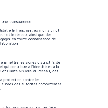
t une transparence
idat à la franchise, au moins vingt
seur et le réseau, ainsi que des
’engager en toute connaissance de
llaboration.
ransmettre les signes distinctifs de
qui contribue à l’identité et à la
 et l’unité visuelle du réseau, des
a protection contre les
nes auprès des autorités compétentes
.
i votre promesse est de me faire