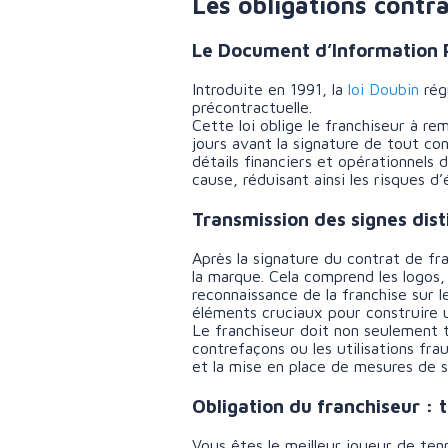
Les obligations contr
Le Document d’Information P
Introduite en 1991, la
loi Doubin
rég
précontractuelle.
Cette loi oblige le franchiseur à r
jours avant la signature de tout cont
détails financiers et opérationnels
cause, réduisant ainsi les risques d
Transmission des signes dist
Après la signature du contrat de fra
la marque. Cela comprend les logos,
reconnaissance de la franchise sur l
éléments cruciaux pour construire 
Le franchiseur doit non seulement t
contrefaçons ou les utilisations fr
et la mise en place de mesures de su
Obligation du franchiseur : 
Vous êtes le meilleur joueur de te