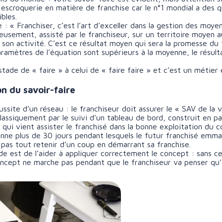
 escroquerie en matière de franchise car le n°1 mondial a des q
bles.
e : « Franchiser, c’est l’art d’exceller dans la gestion des moye
usement, assisté par le franchiseur, sur un territoire moyen 
on activité. C’est ce résultat moyen qui sera la promesse du 
aramètres de l’équation sont supérieurs à la moyenne, le résult
tade de « faire » à celui de « faire faire » et c’est un métier 
on du savoir-faire
ussite d’un réseau : le franchiseur doit assurer le « SAV de la
classiquement par le suivi d’un tableau de bord, construit en p
qui vient assister le franchisé dans la bonne exploitation du c
enne plus de 30 jours pendant lesquels le futur franchisé emma
va pas tout retenir d’un coup en démarrant sa franchise.
de est de l’aider à appliquer correctement le concept : sans ce
ncept ne marche pas pendant que le franchiseur va penser qu’il