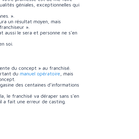
ualités géniales, exceptionnelles qui
nnes. ».
aura un résultat moyen, mais
franchiseur ».
at aussi le sera et personne ne s’en
en soi.
 vente du concept » au franchisé.
artant du
manuel opératoire
, mais
oncept.
gasine des centaines d’informations
la, le franchisé va déraper sans s’en
 a fait une erreur de casting.